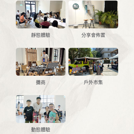
靜態體驗
分享會佈置
攤商
戶外市集
動態體驗